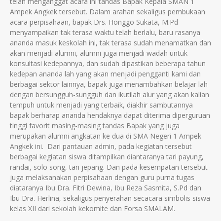
telah menganggat acara ini tandas Bapak Kepala SMAN 1
Ampek Angkek tersebut. Dalam arahan sekaligus pembukaan
acara perpisahaan, bapak Drs. Honggo Sukata, M.Pd
menyampaikan tak terasa waktu telah berlalu, baru rasanya
ananda masuk keskolah ini, tak terasa sudah menamatkan dan
akan menjadi alumni, alumni juga menjadi wadah untuk
konsultasi kedepannya, dan sudah dipastikan beberapa tahun
kedepan ananda lah yang akan menjadi pengganti kami dan
berbagai sektor lainnya, bapak juga menambahkan belajar lah
dengan bersungguh-sungguh dan ikutilah alur yang akan kalian
tempuh untuk menjadi yang terbaik, diakhir sambutannya
bapak berharap ananda hendaknya dapat diterima diperguruan
tinggi favorit masing-masing tandas Bapak yang juga
merupakan alumni angkatan ke dua di SMA Negeri 1 Ampek
Angkek ini. Dari pantauan admin, pada kegiatan tersebut
berbagai kegiatan siswa ditampilkan diantaranya tari payung,
randai, solo song, tari jepang. Dan pada kesempatan tersebut
juga melaksanakan perpisahaan dengan guru purna tugas
diataranya Ibu Dra. Fitri Dewina, Ibu Reza Sasmita, S.Pd dan
Ibu Dra. Herlina, sekaligus penyerahan secacara simbolis siswa
kelas XII dari sekolah kekomite dan Forsa SMALAM.