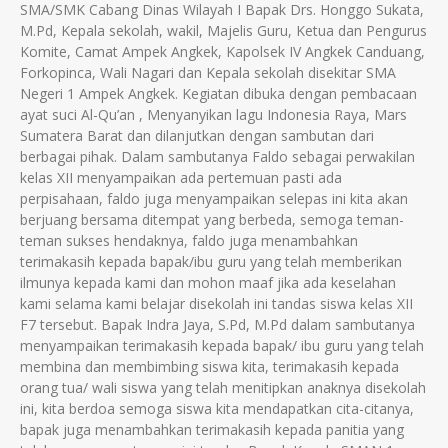
SMA/SMK Cabang Dinas Wilayah I Bapak Drs. Honggo Sukata,
M.Pd, Kepala sekolah, wakil, Majelis Guru, Ketua dan Pengurus
Komite, Camat Ampek Angkek, Kapolsek IV Angkek Canduang,
Forkopinca, Wali Nagari dan Kepala sekolah disekitar SMA
Negeri 1 Ampek Angkek. Kegiatan dibuka dengan pembacaan
ayat suci Al-Qu’an , Menyanyikan lagu Indonesia Raya, Mars
Sumatera Barat dan dilanjutkan dengan sambutan dari
berbagai pihak. Dalam sambutanya Faldo sebagai perwakilan
kelas XII menyampaikan ada pertemuan pasti ada
perpisahaan, faldo juga menyampaikan selepas ini kita akan
berjuang bersama ditempat yang berbeda, semoga teman-
teman sukses hendaknya, faldo juga menambahkan
terimakasih kepada bapak/ibu guru yang telah memberikan
ilmunya kepada kami dan mohon maaf jika ada keselahan
kami selama kami belajar disekolah ini tandas siswa kelas XII
F7 tersebut. Bapak Indra Jaya, S.Pd, M.Pd dalam sambutanya
menyampaikan terimakasih kepada bapak/ ibu guru yang telah
membina dan membimbing siswa kita, terimakasih kepada
orang tua/ wali siswa yang telah menitipkan anaknya disekolah
ini, kita berdoa semoga siswa kita mendapatkan cita-citanya,
bapak juga menambahkan terimakasih kepada panitia yang